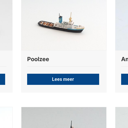
Poolzee
A
Lees meer